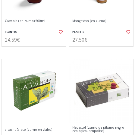
Graviola (en zumo) 500ml
Mangostan (en zumo)
PLANTIS
PLANTIS
24,59€
27,50€
Hepastol (zumo de rábano negro
alcachofa eco (zumo en viales)
ecológico, ampollas)