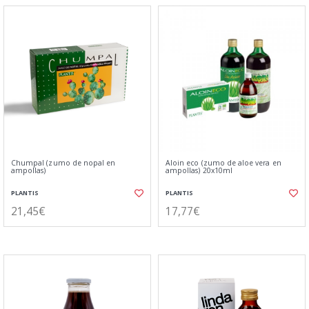
Chumpal (zumo de nopal en
Aloin eco (zumo de aloe vera en
ampollas)
ampollas) 20x10ml
PLANTIS
PLANTIS
21,45€
17,77€