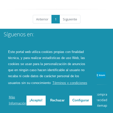
Anterior
1
Siguiente
Síguenos en:
Este portal web utiliza cookies propias con finalidad
técnica, y para realizar estadísticas de uso Web, las
cookies se usan para la personalización de anuncios
que en ningún caso hacen identificable al usuario no
recaba ni cede datos de carácter personal de los
usuarios sin su conocimiento
Términos y condiciones
Contacto
Aviso Legal
Condiciones de compra
Más
Política de envíos
Política de devolución
Política de Privacidad
¡Acepto!
Rechazar
Configurar
Información
Política de Cookies
Sitemap
© 2026 - Todos los derechos reservados.