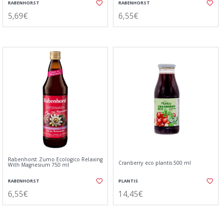
RABENHORST
RABENHORST
5,69€
6,55€
Rabenhorst Zumo Ecologico Relaxing
Cranberry eco plantis 500 ml
With Magnesium 750 ml
RABENHORST
PLANTIS
6,55€
14,45€