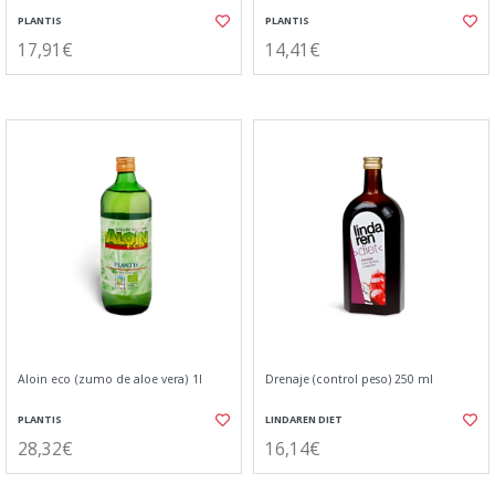
PLANTIS
PLANTIS
17,91€
14,41€
Aloin eco (zumo de aloe vera) 1l
Drenaje (control peso) 250 ml
PLANTIS
LINDAREN DIET
28,32€
16,14€