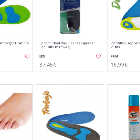
 Comforgel Hombre
Epitact Plantillas Piernas Ligeras 1
Plantillas Depor
Par Talla m (39-41)
2 Uds
ERN
PRIM
37,45€
16,99€