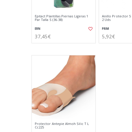
Epitact Plantillas Piernas Ligeras 1
Anillo Protector 
Par Talla S (36-38)
2 Uds
ERN
PRIM
37,45€
5,92€
Protector Antepie Almoh Silic T L
Cc225