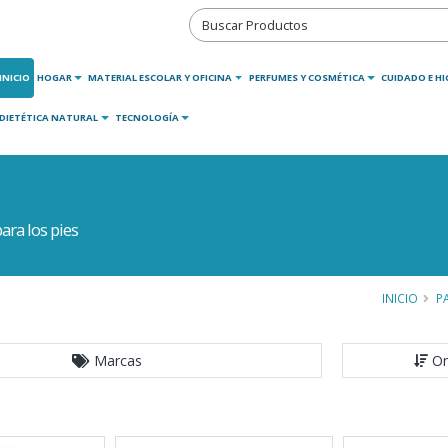
INICIO
HOGAR
MATERIAL ESCOLAR Y OFICINA
PERFUMES Y COSMÉTICA
CUIDADO E HI
DIETÉTICA NATURAL
TECNOLOGÍA
ra los pies
INICIO
P
Marcas
Or