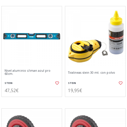
Nivel aluminio c/iman azul pro
Tiralineas stein 30 mt. con polvo
60cm.
STEIN
STEIN
47,52€
19,95€