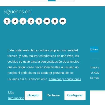
Síguenos en:
Este portal web utiliza cookies propias con finalidad
técnica, y para realizar estadísticas de uso Web, las
cookies se usan para la personalización de anuncios
que en ningún caso hacen identificable al usuario no
Contacto
Aviso Legal
Condiciones de compra
Política de envíos
Política de devolución
Política de Privacidad
recaba ni cede datos de carácter personal de los
Política de Cookies
Sitemap
usuarios sin su conocimiento
Términos y condiciones
© 2026 - Todos los derechos reservados.
Más
¡Acepto!
Rechazar
Configurar
Información