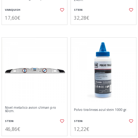
VANQUISH
STEIN
17,60€
32,28€
Nivel metalico avion c/iman pro
Polvo tiralineas azul stein 1000 gr.
60cm.
STEIN
STEIN
46,86€
12,22€