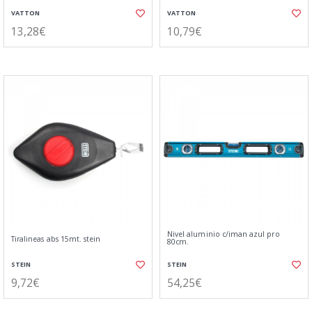
VATTON
VATTON
13,28€
10,79€
Nivel aluminio c/iman azul pro
Tiralineas abs 15mt. stein
80cm.
STEIN
STEIN
9,72€
54,25€