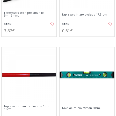
Flexometro stein pro amarillo
Lapiz carpintero ovalado 17,5 cm.
5m.19mm.
STEIN
STEIN
3,82€
0,61€
Lapiz carpintero bicolor azul/rojo
Nivel aluminio c/iman 60cm.
18cm.