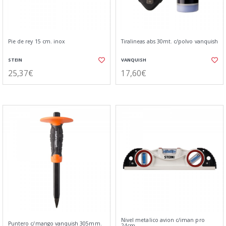
Pie de rey 15 cm. inox
Tiralineas abs 30mt. c/polvo vanquish
STEIN
VANQUISH
25,37€
17,60€
Nivel metalico avion c/iman pro
Puntero c/mango vanquish 305mm.
24cm.