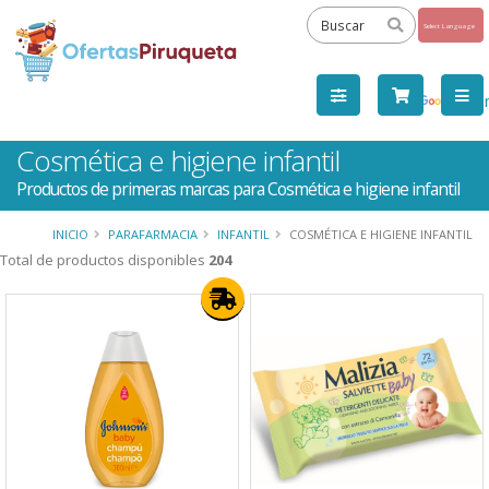
Powered
by
Tra
Cosmética e higiene infantil
Productos de primeras marcas para Cosmética e higiene infantil
INICIO
PARAFARMACIA
INFANTIL
COSMÉTICA E HIGIENE INFANTIL
Total de productos disponibles
204