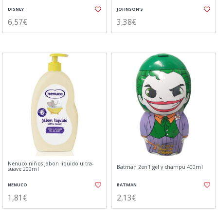
DISNEY
JOHNSON'S
6,57€
3,38€
Nenuco niños jabon liquido ultra-
Batman 2en1 gel y champu 400ml
suave 200ml
NENUCO
BATMAN
1,81€
2,13€