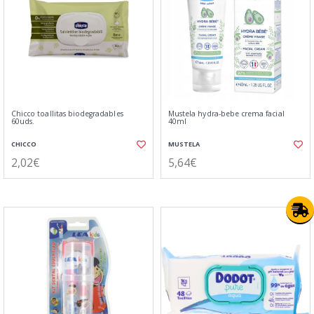
Chicco toallitas biodegradables
Mustela hydra-bebe crema facial
60uds.
40ml
CHICCO
MUSTELA
2,02€
5,64€