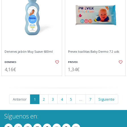
Denenes jabón Muy Suave 600ml
Prevex toallitas Baby Dermo 72 uds
DENENES
PREVEX
4,16€
1,34€
Anterior
1
2
3
4
5
…
7
Siguiente
Síguenos en: