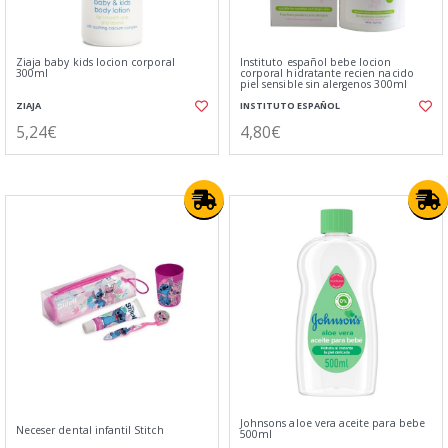
Ziaja baby kids locion corporal
Instituto español bebe locion
300ml
corporal hidratante recien nacido
piel sensible sin alergenos 300ml
ZIAJA
INSTITUTO ESPAÑOL
5,24€
4,80€
Johnsons aloe vera aceite para bebe
Neceser dental infantil Stitch
500ml