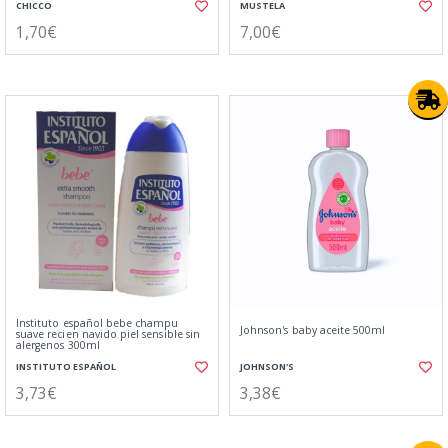
CHICCO
MUSTELA
1,70€
7,00€
Instituto español bebe champu
Johnson's baby aceite 500ml
suave recien navido piel sensible sin
alergenos 300ml
INSTITUTO ESPAÑOL
JOHNSON'S
3,73€
3,38€