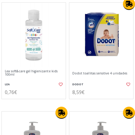
Lea soft&care gel higienizante kids
Dodot toallitas sensitive 4 unidades
100ml
LEA
DODOT
0,76€
8,59€