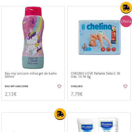
Oferta
Eau my unicorn niños gel de baño
CHELINO LOVE Pañales Talla 5 30
500ml
Uds. 13-18 Kg
EAU MY UNICORN
CHELINO
2,13€
7,79€