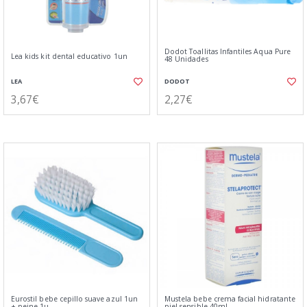
Dodot Toallitas Infantiles Aqua Pure
Lea kids kit dental educativo 1un
48 Unidades
LEA
DODOT
3,67€
2,27€
Eurostil bebe cepillo suave azul 1un
Mustela bebe crema facial hidratante
+ peine 1u.
piel sensible 40ml