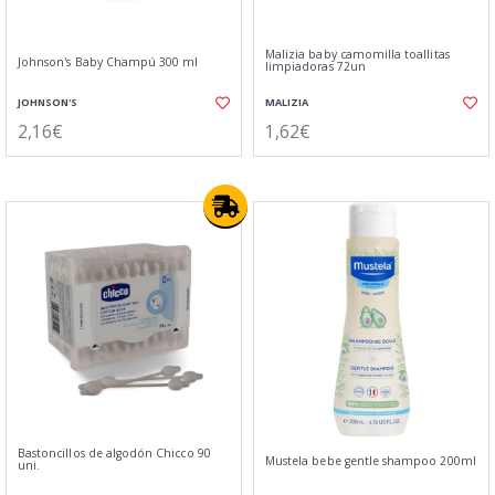
Malizia baby camomilla toallitas
Johnson's Baby Champú 300 ml
limpiadoras 72un
JOHNSON'S
MALIZIA
2,16€
1,62€
Bastoncillos de algodón Chicco 90
Mustela bebe gentle shampoo 200ml
uni.