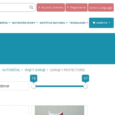
Acceso clientes
Registrarse
Powered by
Translate
MÓVIL
NUTRICIÓN SPORT
DIETÉTICA NATURAL
TECNOLOGÍA
CARRITO
AUTOMÓVIL
VIAJE Y GARAJE
GARAJE Y PROTECTORES
18
47
denar