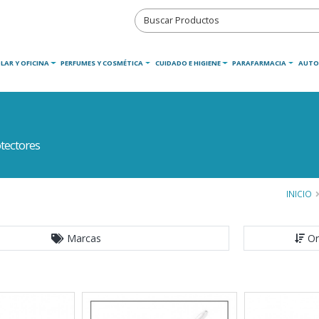
LAR Y OFICINA
PERFUMES Y COSMÉTICA
CUIDADO E HIGIENE
PARAFARMACIA
AUTO
tectores
INICIO
Marcas
Or