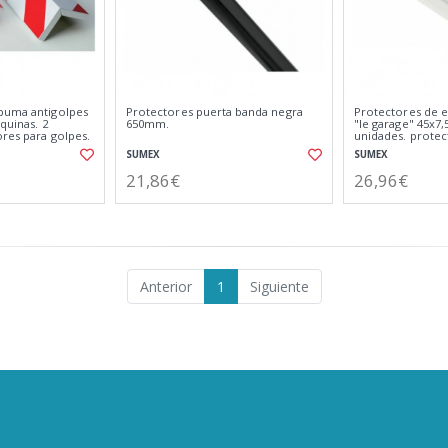
puma antigolpes
Protectores puerta banda negra
Protectores de 
quinas. 2
650mm.
"le garage" 45x7,
res para golpes.
unidades. protec
pared.
SUMEX
SUMEX
21,86€
26,96€
Anterior
1
Siguiente