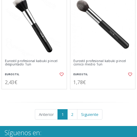
Eurostil profesional kabuki pincel
Eurostil profesional kabuki pincel
despuntado 1un
conico medio 1un
EUROSTIL
EUROSTIL
2,43€
1,78€
Anterior
1
2
Siguiente
Síguenos en: