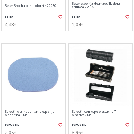
Beter esponja desmaquilladora
Beter Brocha para colorete 22250
celulosa 22035
BETER
BETER
4,48€
1,04€
Eurostil desmaquillante esponja
Eurostil con espejo estuche 7
plana fina 1un
pinceles 7un
EUROSTIL
EUROSTIL
2,05€
8,96€