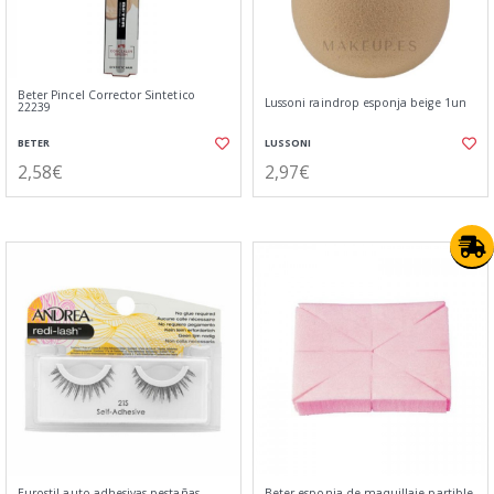
Beter Pincel Corrector Sintetico
Lussoni raindrop esponja beige 1un
22239
BETER
LUSSONI
2,58€
2,97€
Eurostil auto adhesivas pestañas
Beter esponja de maquillaje partible