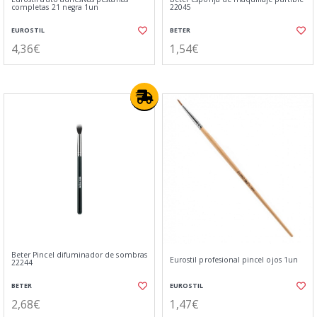
completas 21 negra 1un
22045
EUROSTIL
BETER
4,36€
1,54€
Beter Pincel difuminador de sombras
Eurostil profesional pincel ojos 1un
22244
BETER
EUROSTIL
2,68€
1,47€