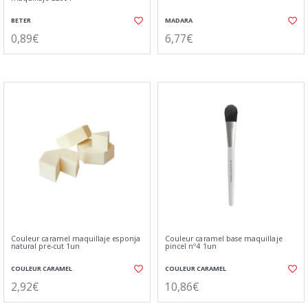
BETER
MADARA
0,89€
6,77€
Couleur caramel maquillaje esponja
Couleur caramel base maquillaje
natural pre-cut 1un
pincel nº4 1un
COULEUR CARAMEL
COULEUR CARAMEL
2,92€
10,86€