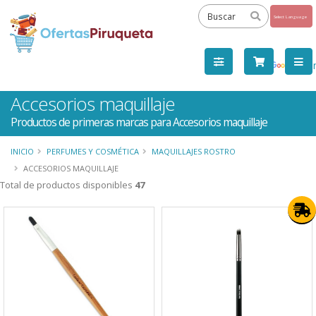
Powered
by
Tra
Accesorios maquillaje
Productos de primeras marcas para Accesorios maquillaje
INICIO
PERFUMES Y COSMÉTICA
MAQUILLAJES ROSTRO
ACCESORIOS MAQUILLAJE
Total de productos disponibles
47