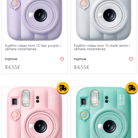
Fujifilm instax mini 13 lilac purple /
Fujifilm instax mini 13 chalk white /
cámara instantánea
cámara instantánea
FUJIFILM
FUJIFILM
84,55€
84,55€