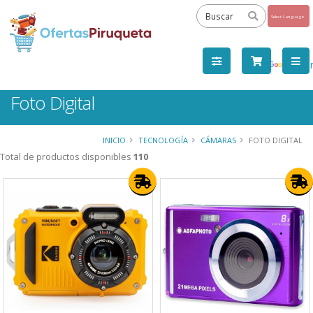
Powered
by
Tra
Foto Digital
INICIO
TECNOLOGÍA
CÁMARAS
FOTO DIGITAL
Total de productos disponibles
110