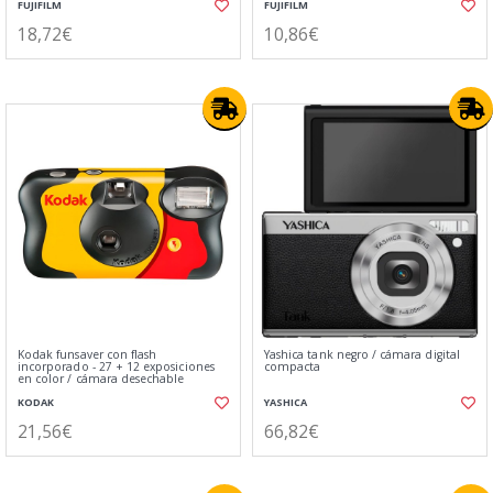
FUJIFILM
FUJIFILM
18,72€
10,86€
Kodak funsaver con flash
Yashica tank negro / cámara digital
incorporado - 27 + 12 exposiciones
compacta
en color / cámara desechable
KODAK
YASHICA
21,56€
66,82€