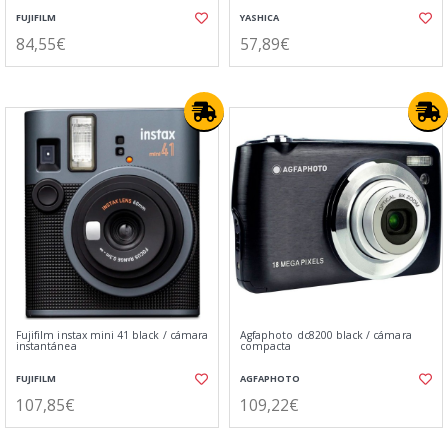
FUJIFILM
YASHICA
84,55€
57,89€
Fujifilm instax mini 41 black / cámara
Agfaphoto dc8200 black / cámara
instantánea
compacta
FUJIFILM
AGFAPHOTO
107,85€
109,22€