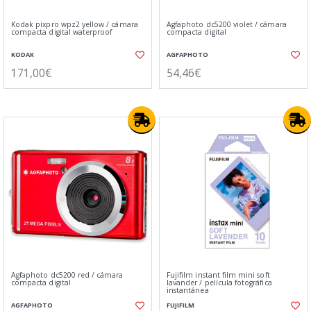
Kodak pixpro wpz2 yellow / cámara
Agfaphoto dc5200 violet / cámara
compacta digital waterproof
compacta digital
KODAK
AGFAPHOTO
171,00€
54,46€
Agfaphoto dc5200 red / cámara
Fujifilm instant film mini soft
compacta digital
lavander / película fotográfica
instantánea
AGFAPHOTO
FUJIFILM