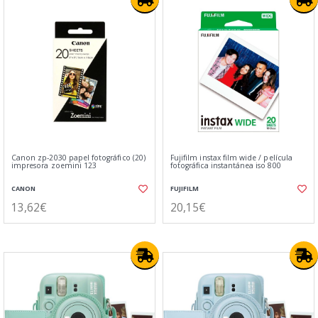
Canon zp-2030 papel fotográfico (20)
Fujifilm instax film wide / película
impresora zoemini 123
fotográfica instantánea iso 800
CANON
FUJIFILM
13,62€
20,15€