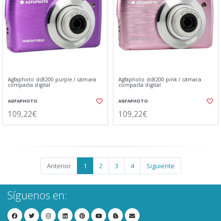
Agfaphoto dc8200 purple / cámara
Agfaphoto dc8200 pink / cámara
compacta digital
compacta digital
AGFAPHOTO
AGFAPHOTO
109,22€
109,22€
Anterior
1
2
3
4
Siguiente
Síguenos en: