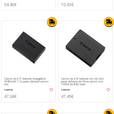
54,46€
10,43€
Canon lp-e17 batería recargable
Canon lp-e10 batería ion de litio
1040mah 7.2v para cámara canon
para cámara de fotos canon eos
eos
1100d de 860 mah
CANON
CANON
47,58€
47,49€