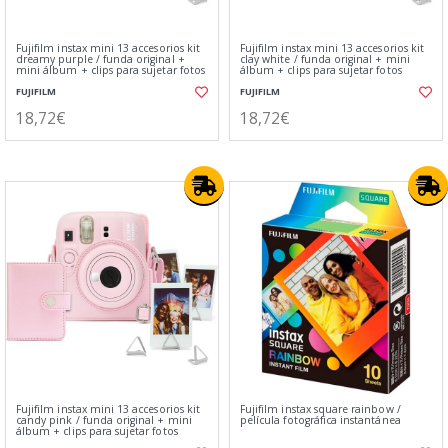
Fujifilm instax mini 13 accesorios kit
Fujifilm instax mini 13 accesorios kit
dreamy purple / funda original +
clay white / funda original + mini
mini álbum + clips para sujetar fotos
álbum + clips para sujetar fotos
FUJIFILM
FUJIFILM
18,72€
18,72€
Fujifilm instax mini 13 accesorios kit
Fujifilm instax square rainbow /
candy pink / funda original + mini
película fotográfica instantánea
álbum + clips para sujetar fotos