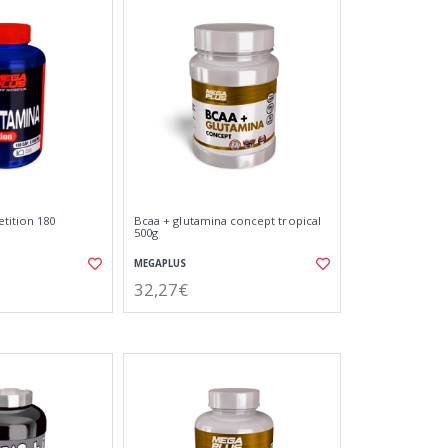
tition 180
Bcaa + glutamina concept tropical
500g
MEGAPLUS
32,27€