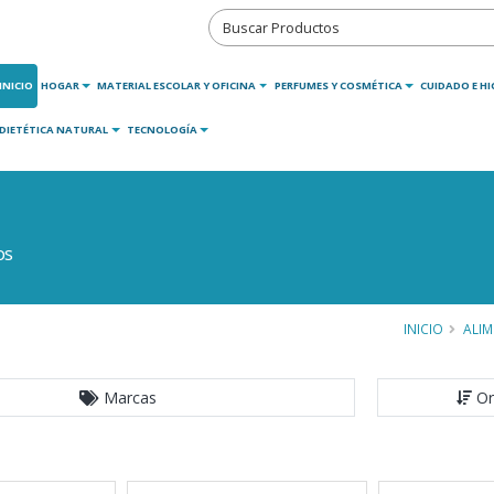
INICIO
HOGAR
MATERIAL ESCOLAR Y OFICINA
PERFUMES Y COSMÉTICA
CUIDADO E HI
DIETÉTICA NATURAL
TECNOLOGÍA
os
INICIO
ALI
Marcas
Or