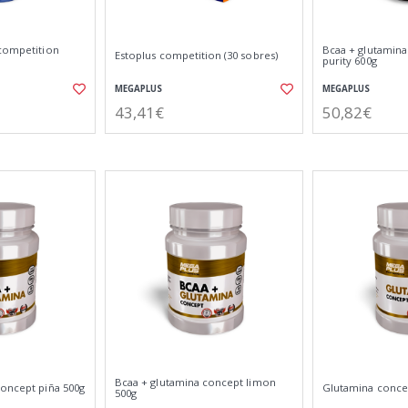
 competition
Bcaa + glutamin
Estoplus competition (30 sobres)
purity 600g
MEGAPLUS
MEGAPLUS
43,41€
50,82€
Bcaa + glutamina concept limon
concept piña 500g
Glutamina conce
500g