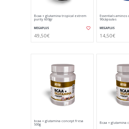
Bcaa + glutamina tropical extrem
Essentials aminos
purity 600gr
90cápsulas
MEGAPLUS
MEGAPLUS
49,50€
14,50€
bcaa + glutamina concept fresa
Bcaa + glutamina 
500g