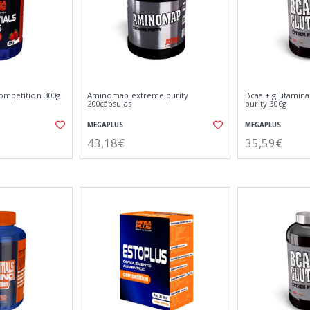
competition 300g
Aminomap extreme purity
Bcaa + glutamin
200cápsulas
purity 300g
MEGAPLUS
MEGAPLUS
43,18€
35,59€