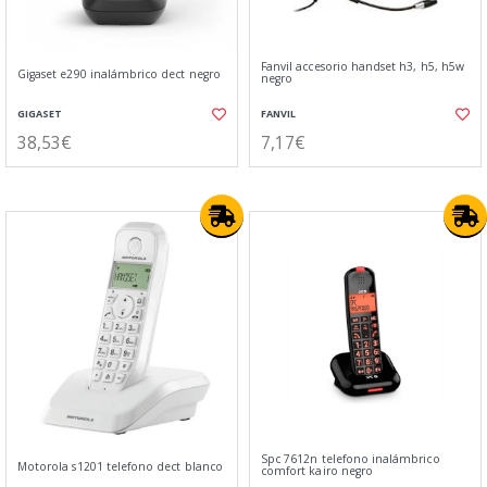
Fanvil accesorio handset h3, h5, h5w
Gigaset e290 inalámbrico dect negro
negro
GIGASET
FANVIL
38,53€
7,17€
Spc 7612n telefono inalámbrico
Motorola s1201 telefono dect blanco
comfort kairo negro