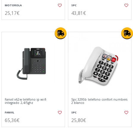
MOTOROLA
SPC
25,17€
43,81€
Fanvil v62w teléfono ip wi-fi
Spc 3295b telefono confort numbers
integrado 2,4/5ghz
2 blanco
FANVIL
SPC
65,36€
25,80€