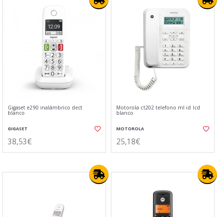
Gigaset e290 inalámbrico dect
Motorola ct202 telefono ml id lcd
blanco
blanco
GIGASET
MOTOROLA
38,53€
25,18€