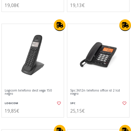
19,08€
19,13€
Logicom telefono dect vega 150
Spc 3612n telefono office id 2 lcd
negro
negro
LOGICOM
SPC
19,85€
25,15€