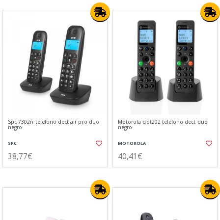
Spc 7302n telefono dect air pro duo
Motorola dot202 teléfono dect duo
negro
negro
SPC
MOTOROLA
38,77€
40,41€