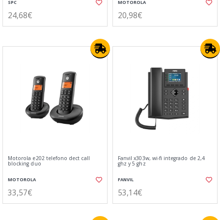
SPC
MOTOROLA
24,68€
20,98€
Motorola e202 telefono dect call
Fanvil x303w, wi-fi integrado de 2,4
blocking duo
ghz y 5 ghz
MOTOROLA
FANVIL
33,57€
53,14€