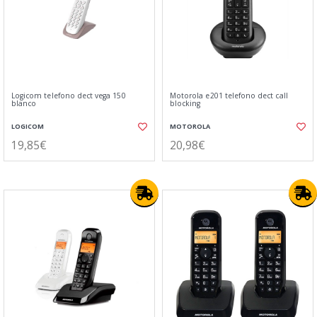
Logicom telefono dect vega 150
Motorola e201 telefono dect call
blanco
blocking
LOGICOM
MOTOROLA
19,85€
20,98€