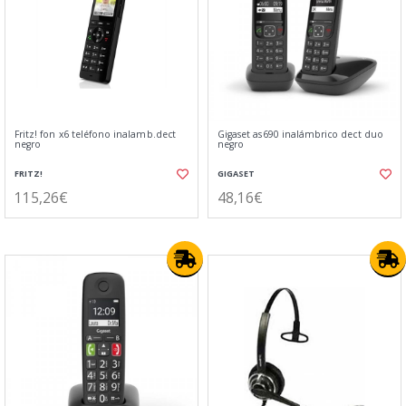
Fritz! fon x6 teléfono inalamb.dect
Gigaset as690 inalámbrico dect duo
negro
negro
FRITZ!
GIGASET
115,26€
48,16€