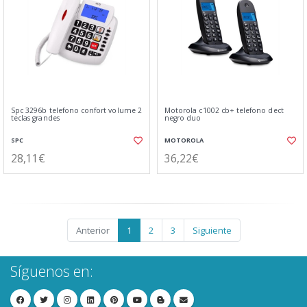
Spc 3296b telefono confort volume 2
Motorola c1002 cb+ telefono dect
teclas grandes
negro duo
SPC
MOTOROLA
28,11€
36,22€
Anterior
1
2
3
Siguiente
Síguenos en: