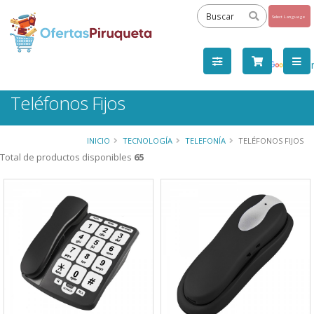
Powered
by
Tra
Teléfonos Fijos
INICIO
TECNOLOGÍA
TELEFONÍA
TELÉFONOS FIJOS
Total de productos disponibles
65