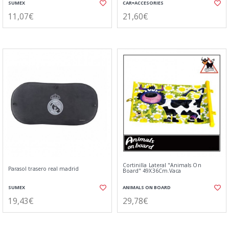
SUMEX
CAR+ACCESORIES
11,07€
21,60€
Cortinilla Lateral "Animals On
Parasol trasero real madrid
Board" 49X36Cm.Vaca
SUMEX
ANIMALS ON BOARD
19,43€
29,78€