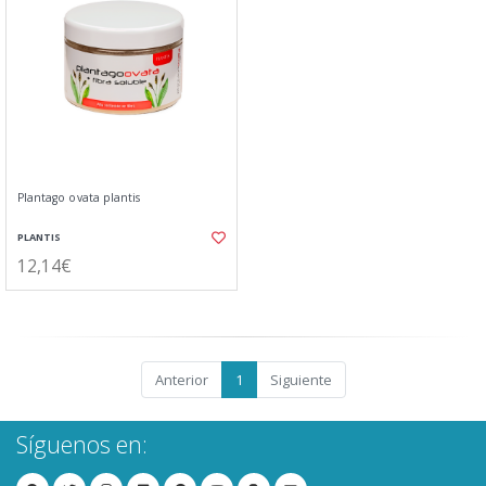
Plantago ovata plantis
PLANTIS
12,14€
Anterior
1
Siguiente
Síguenos en: