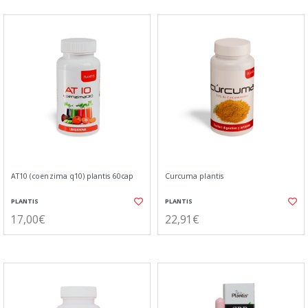
AT10 (coenzima q10) plantis 60cap
Curcuma plantis
PLANTIS
PLANTIS
17,00€
22,91€