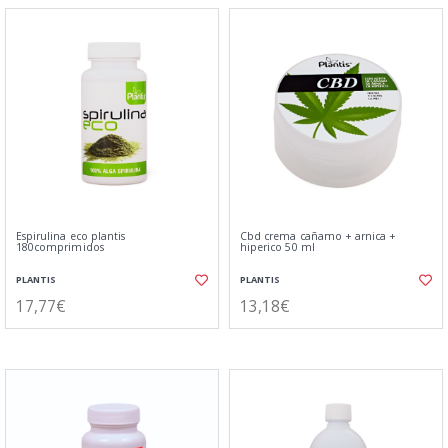
Espirulina eco plantis
Cbd crema cañamo + arnica +
180comprimidos
hiperico 50 ml
PLANTIS
PLANTIS
17,77€
13,18€