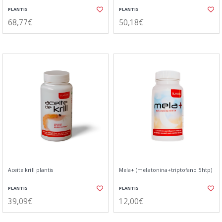
PLANTIS
PLANTIS
68,77€
50,18€
Aceite krill plantis
Mela+ (melatonina+triptofano 5htp)
PLANTIS
PLANTIS
39,09€
12,00€