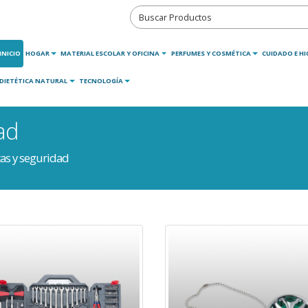
INICIO
HOGAR
MATERIAL ESCOLAR Y OFICINA
PERFUMES Y COSMÉTICA
CUIDADO E HI
DIETÉTICA NATURAL
TECNOLOGÍA
ad
as y seguridad