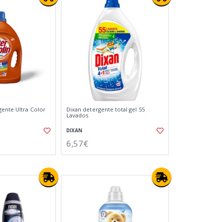
gente Ultra Color
Dixan detergente total gel 55
Lavados
DIXAN
6,57€