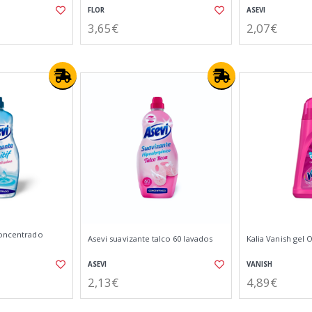
FLOR
ASEVI
3,65€
2,07€
concentrado
Asevi suavizante talco 60 lavados
Kalia Vanish gel 
ASEVI
VANISH
2,13€
4,89€