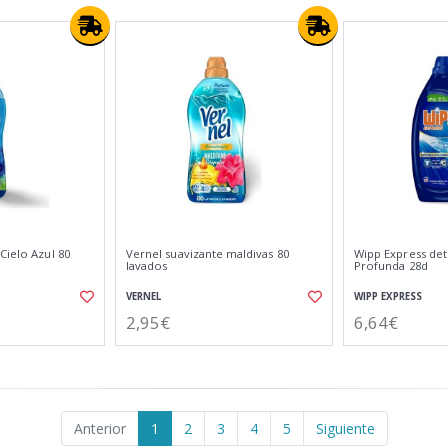
Cielo Azul 80
Vernel suavizante maldivas 80
Wipp Express de
lavados
Profunda 28d
VERNEL
WIPP EXPRESS
2,95€
6,64€
Anterior
1
2
3
4
5
Siguiente