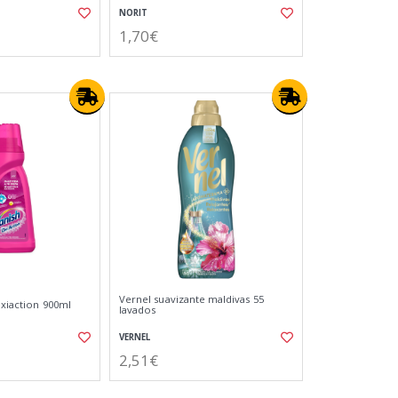
NORIT
1,70€
Vernel suavizante maldivas 55
Oxiaction 900ml
lavados
VERNEL
2,51€