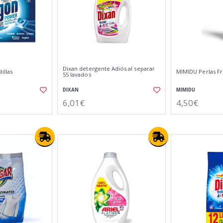
Dixan detergente Adiós al separar
illas
MIMIDU Perlas Fr
55 lavados
DIXAN
MIMIDU
6,01€
4,50€