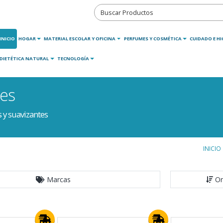
INICIO
HOGAR
MATERIAL ESCOLAR Y OFICINA
PERFUMES Y COSMÉTICA
CUIDADO E HI
DIETÉTICA NATURAL
TECNOLOGÍA
tes
 y suavizantes
INICIO
Marcas
Or