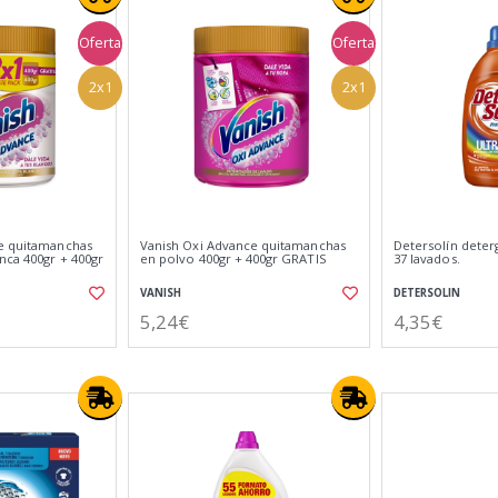
Oferta
Oferta
2x1
2x1
e quitamanchas
Vanish Oxi Advance quitamanchas
Detersolín deter
nca 400gr + 400gr
en polvo 400gr + 400gr GRATIS
37 lavados.
VANISH
DETERSOLIN
5,24€
4,35€