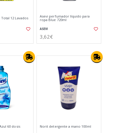
Asevi perfumador líquido para
 Total 12 Lavados
ropa Blue 720ml
ASEVI
3,62€
Azul 60 dosis
Norit detergente a mano 100ml