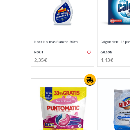
Norit No mas Plancha 500ml
Calgon 4en1 15 past
NORIT
CALGON
2,35€
4,43€