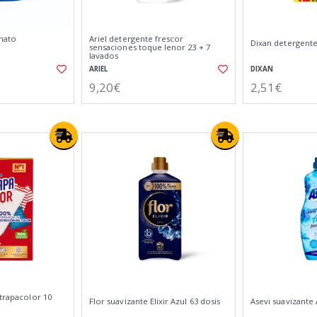
nato
Ariel detergente frescor
Dixan detergente
sensaciones toque lenor 23 + 7
lavados
ARIEL
DIXAN
9,20€
2,51€
atrapacolor 10
Flor suavizante Elixir Azul 63 dosis
Asevi suavizante 