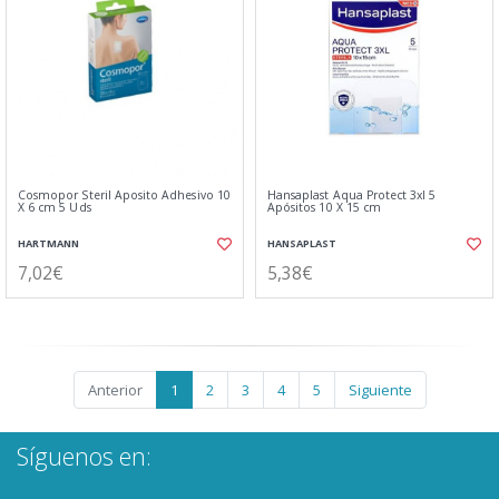
Cosmopor Steril Aposito Adhesivo 10
Hansaplast Aqua Protect 3xl 5
X 6 cm 5 Uds
Apósitos 10 X 15 cm
HARTMANN
HANSAPLAST
7,02€
5,38€
Anterior
1
2
3
4
5
Siguiente
Síguenos en: