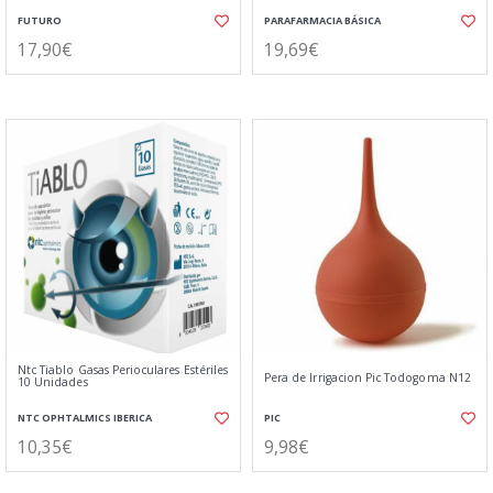
FUTURO
PARAFARMACIA BÁSICA
17,90€
19,69€
Ntc Tiablo Gasas Perioculares Estériles
Pera de Irrigacion Pic Todogoma N12
10 Unidades
NTC OPHTALMICS IBERICA
PIC
10,35€
9,98€