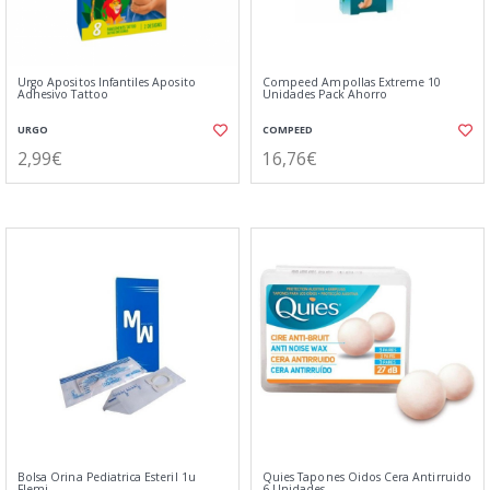
Urgo Apositos Infantiles Aposito
Compeed Ampollas Extreme 10
Adhesivo Tattoo
Unidades Pack Ahorro
URGO
COMPEED
2,99€
16,76€
Bolsa Orina Pediatrica Esteril 1u
Quies Tapones Oidos Cera Antirruido
Flemi
6 Unidades