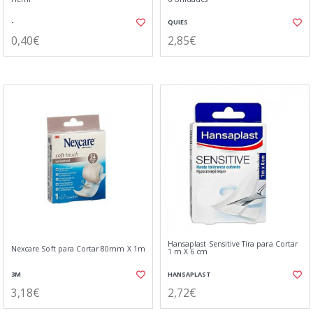
-
QUIES
0,40€
2,85€
Hansaplast Sensitive Tira para Cortar
Nexcare Soft para Cortar 80mm X 1m
1 m X 6 cm
3M
HANSAPLAST
3,18€
2,72€