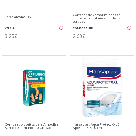
Cortador de comprimidos con
Kelsia alcohol 96º 1L
contenedor colores / modelos
surtidos
KELSIA
COMFORT AID
3,25€
2,63€
Compeed Apósitos para Ampollas
Hansaplast Aqua Protect XXL 5
Surtido 3 Tamaños 10 Unidades
Apósitos 8 X 10 cm