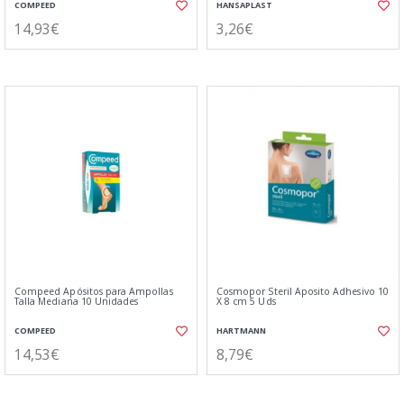
COMPEED
HANSAPLAST
14,93€
3,26€
Compeed Apósitos para Ampollas
Cosmopor Steril Aposito Adhesivo 10
Talla Mediana 10 Unidades
X 8 cm 5 Uds
COMPEED
HARTMANN
14,53€
8,79€