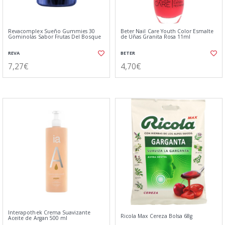
Revacomplex Sueño Gummies 30
Beter Nail Care Youth Color Esmalte
Gominolas Sabor Frutas Del Bosque
de Uñas Granita Rosa 11ml
REVA
BETER
7,27€
4,70€
Interapothek Crema Suavizante
Ricola Max Cereza Bolsa 68g
Aceite de Argan 500 ml