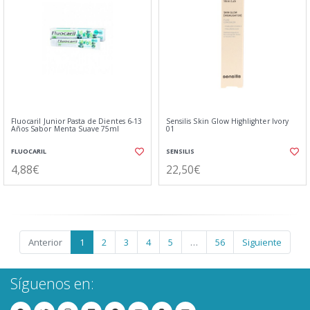
Fluocaril Junior Pasta de Dientes 6-13
Sensilis Skin Glow Highlighter Ivory
Años Sabor Menta Suave 75ml
01
FLUOCARIL
SENSILIS
4,88€
22,50€
Anterior
1
2
3
4
5
…
56
Siguiente
Síguenos en: