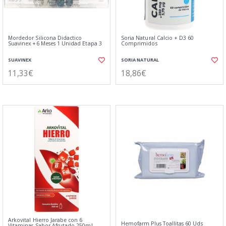
Mordedor Silicona Didactico
Soria Natural Calcio + D3 60
Suavinex +6 Meses 1 Unidad Etapa 3
Comprimidos
SUAVINEX
SORIA NATURAL
11,33€
18,86€
Arkovital Hierro Jarabe con 6
Hemofarm Plus Toallitas 60 Uds
Vitaminas Sabor Afrutado 250ml