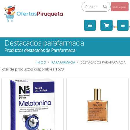
Powered
by
Tra
Destacados parafarmacia
Productos destacados de Parafarmacia
INICIO
PARAFARMACIA
DESTACADOS PARAFARMACIA
Total de productos disponibles
1673