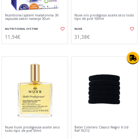
Nutritional system malatonina 30
Nuxe oro prodigioso aceite seco todo
capsulas sabor naranja 30un
tipo de piel 100ml
NUTRITIONAL SYSTEM
NUXE
11,94€
31,38€
Nuxe huile prodigieuse aceite seco
Beter Coletero Clasico Negro 6 Ud
todo tipo de piel 50ml
Ref 19212