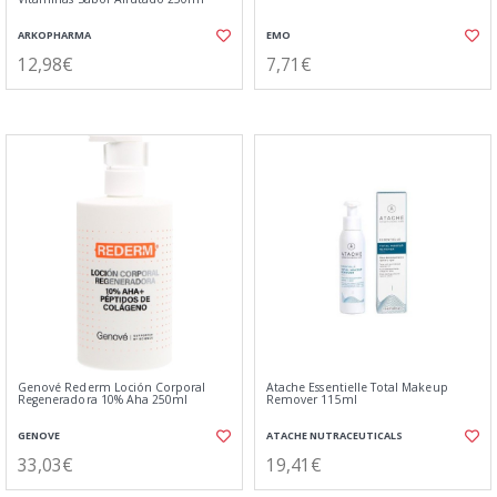
ARKOPHARMA
EMO
12,98€
7,71€
Genové Rederm Loción Corporal
Atache Essentielle Total Makeup
Regeneradora 10% Aha 250ml
Remover 115ml
GENOVE
ATACHE NUTRACEUTICALS
33,03€
19,41€