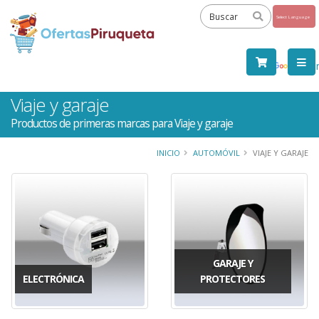
Powered
by
Tra
Viaje y garaje
Productos de primeras marcas para Viaje y garaje
INICIO
AUTOMÓVIL
VIAJE Y GARAJE
GARAJE Y
ELECTRÓNICA
PROTECTORES