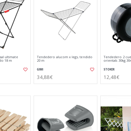
al ultimate
Tendedero alucom x legs, tendido
Tendedero 2 cue
do 18 m
20 m
orientab.30kg.3
GIMI
STOKER
34,88€
12,48€