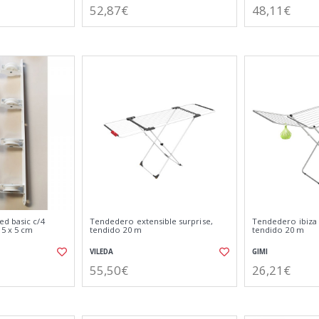
52,87€
48,11€
d basic c/4
Tendedero extensible surprise,
Tendedero ibiza
 5 x 5 cm
tendido 20 m
tendido 20 m
VILEDA
GIMI
55,50€
26,21€