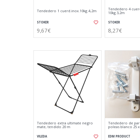
Tendedero 4 cuerd
Tendedero 1 cuerd.inox.10kg.4,2m
10kg.3,2m
STOKER
STOKER
9,67€
8,27€
Tendedero extra ultimate negro
Tendedero de pare
mate, tendido 20 m
poleas blanco 25 x
VILEDA
EDM PRODUCT