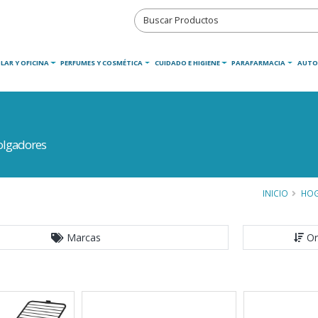
LAR Y OFICINA
PERFUMES Y COSMÉTICA
CUIDADO E HIGIENE
PARAFARMACIA
AUTO
olgadores
INICIO
HO
Marcas
Or