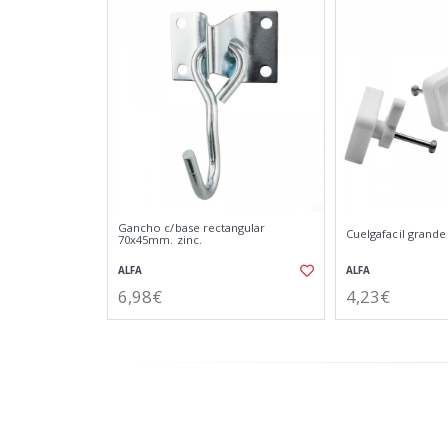
Gancho c/base rectangular
Cuelgafacil grande 
70x45mm. zinc.
ALFA
ALFA
6,98€
4,23€