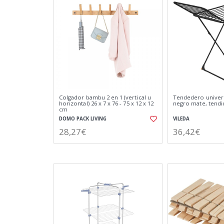
Colgador bambu 2 en 1 (vertical u
Tendedero univers
horizontal) 26 x 7 x 76 - 75 x 12 x 12
negro mate, tendi
cm
DOMO PACK LIVING
VILEDA
28,27€
36,42€