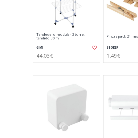
Tendedero modular 3 torre,
Pinzas pack 24 ma
tendido 30 m
GIMI
STOKER
44,03€
1,49€