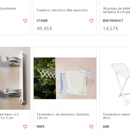
.poliester
24 pinzas de plás
Toallero electrico 65w aluminio
variados 8 cm (p
STOKER
EDM PRODUCT
49,45€
14,57€
d basic c/2
Tendedero de aluminio, tendido
Tendedero blanco
 5 x 5 cm
120 cm
20 m
FREPE
GIMI