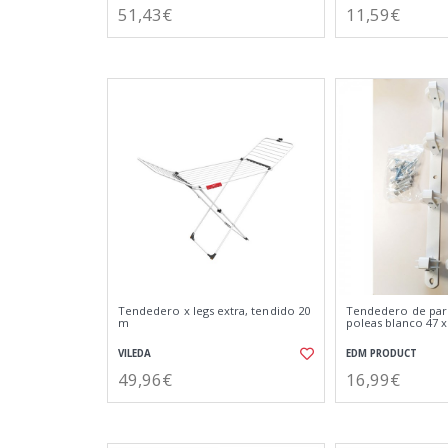
51,43€
11,59€
Tendedero x legs extra, tendido 20
Tendedero de pare
m
poleas blanco 47 x
VILEDA
EDM PRODUCT
49,96€
16,99€