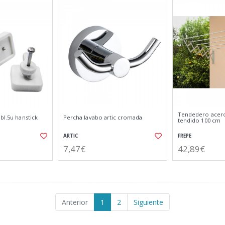
Tendedero acero
bl.5u hanstick
Percha lavabo artic cromada
tendido 100 cm
ARTIC
FREPE
7,47€
42,89€
Anterior
1
2
Siguiente