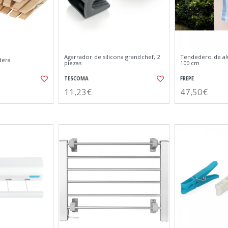
Agarrador de silicona grandchef, 2
Tendedero de al
dera
piezas
100 cm
TESCOMA
FREPE
11,23€
47,50€