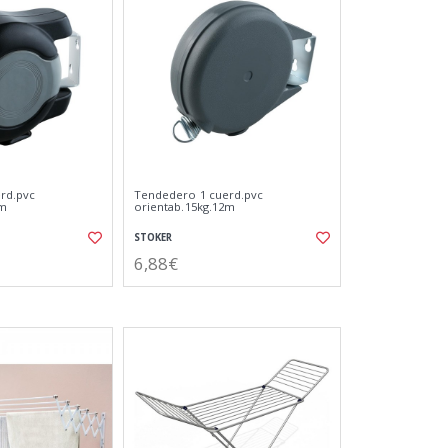
rd.pvc
Tendedero 1 cuerd.pvc
0m
orientab.15kg.12m
STOKER
6,88€