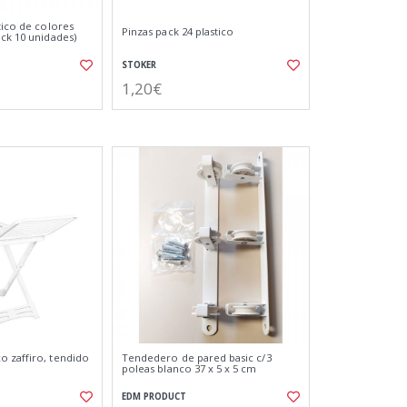
tico de colores
Pinzas pack 24 plastico
ack 10 unidades)
STOKER
1,20€
 zaffiro, tendido
Tendedero de pared basic c/3
poleas blanco 37 x 5 x 5 cm
EDM PRODUCT