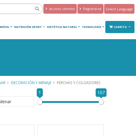
Acceso clientes
Registrarse
Powered by
Translate
MÓVIL
NUTRICIÓN SPORT
DIETÉTICA NATURAL
TECNOLOGÍA
CARRITO
GAR
DECORACIÓN Y MENAJE
PERCHAS Y COLGADORES
1
107
denar