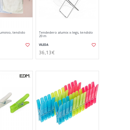
uminio, tendido
Tendedero alumix x-legs, tendido
20 m
VILEDA
36,13€