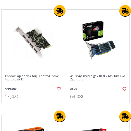
Approx! apppcie4 tarj. control. pci-e
Asus vga nvidia gt 710 sl 2gd5 brk evo
4 ptos usb30
2gb ddr5
APPROX!
ASUS
13,42€
63,08€