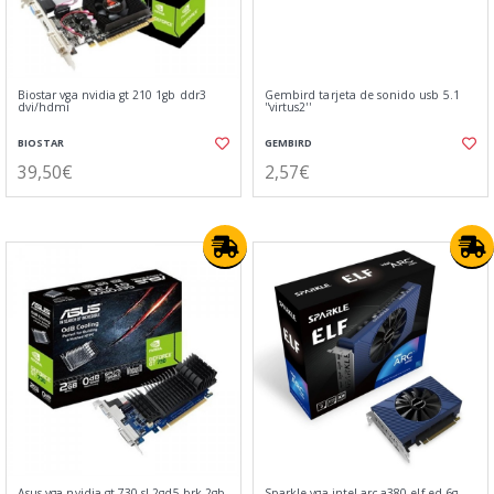
Biostar vga nvidia gt 210 1gb ddr3
Gembird tarjeta de sonido usb 5.1
dvi/hdmi
''virtus2''
BIOSTAR
GEMBIRD
39,50€
2,57€
Asus vga nvidia gt 730 sl 2gd5 brk 2gb
Sparkle vga intel arc a380 elf ed 6g