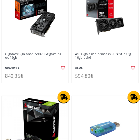
Gigabyte vga amd rx9070 xt gaming
Asus vga amd prime rx 9060xt o16g
oc 16gb
16gb ddr6
GIGABYTE
ASUS
840,35€
594,80€