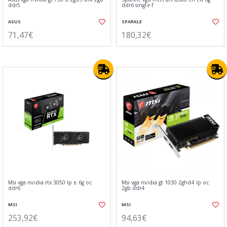
ddr5
ddr6 single f
ASUS
SPARKLE
71,47€
180,32€
Msi vga nvidia rtx 3050 lp e 6g oc
Msi vga nvidia gt 1030 2ghd4 lp oc
ddr6
2gb ddr4
MSI
MSI
253,92€
94,63€