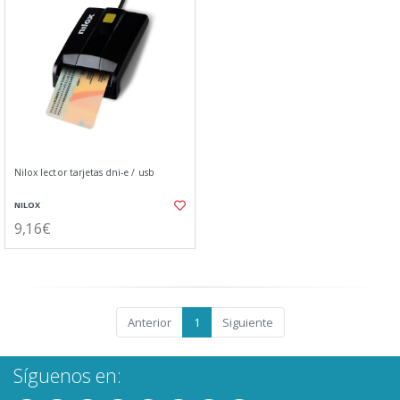
Nilox lector tarjetas dni-e / usb
NILOX
9,16€
Anterior
1
Siguiente
Síguenos en: