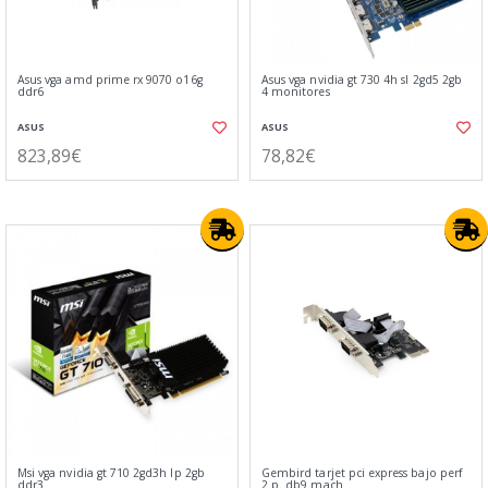
Asus vga amd prime rx 9070 o16g
Asus vga nvidia gt 730 4h sl 2gd5 2gb
ddr6
4 monitores
ASUS
ASUS
823,89€
78,82€
Msi vga nvidia gt 710 2gd3h lp 2gb
Gembird tarjet pci express bajo perf
ddr3
2 p. db9 mach