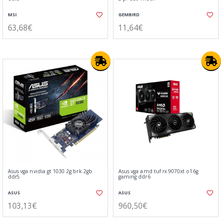
MSI
GEMBIRD
63,68€
11,64€
Asus vga nvidia gt 1030 2g brk 2gb
Asus vga amd tuf rx 9070xt o16g
ddr5
gaming ddr6
ASUS
ASUS
103,13€
960,50€