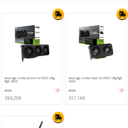
Asus vga nvidia prime rtx 5050 o8g
Asus vga nvidia dual rtx 5050 o8g 8gb
8gb ddr6
ddr6
ASUS
ASUS
384,20€
357,16€