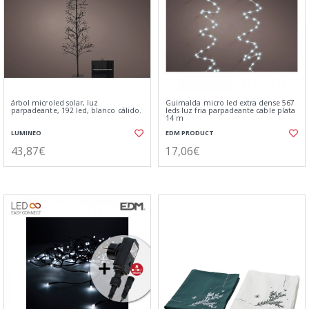
árbol microled solar, luz
Guirnalda micro led extra dense 567
parpadeante, 192 led, blanco cálido.
leds luz fria parpadeante cable plata
14 m
LUMINEO
EDM PRODUCT
43,87€
17,06€