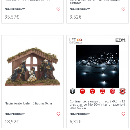
surtidos
EDM PRODUCT
EDM PRODUCT
35,57€
3,52€
Cortina icicle easy-connect 2x0,5m 12
Nacimiento belen 6 figuras 9cm
tiras blanco frío 30v (interior-exterior)
total 0,72w
EDM PRODUCT
EDM PRODUCT
18,92€
6,32€