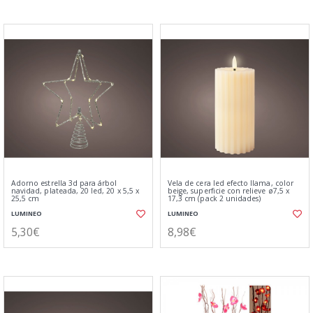
Adorno estrella 3d para árbol
Vela de cera led efecto llama, color
navidad, plateada, 20 led, 20 x 5,5 x
beige, superficie con relieve ø7,5 x
25,5 cm
17,3 cm (pack 2 unidades)
LUMINEO
LUMINEO
5,30€
8,98€