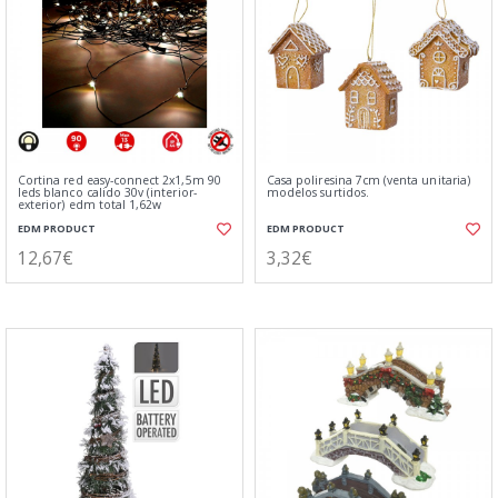
Cortina red easy-connect 2x1,5m 90
Casa poliresina 7cm (venta unitaria)
leds blanco calido 30v (interior-
modelos surtidos.
exterior) edm total 1,62w
EDM PRODUCT
EDM PRODUCT
12,67€
3,32€