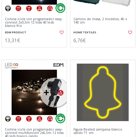
Cortina icicle con programador easy-
Camino de mesa, 2 modelos, 40 x
connect 2x0,5m 12 tiras 40 leds
140 cm
blanco frío
EDM PRODUCT
HOME TEXTILES
13,31€
6,76€
Cortina icicle con programador easy-
Figura flexiled campana blanco
connect multifunción 2x0,5m 12 tiras
calido 71 cm
40 leds blanco calido