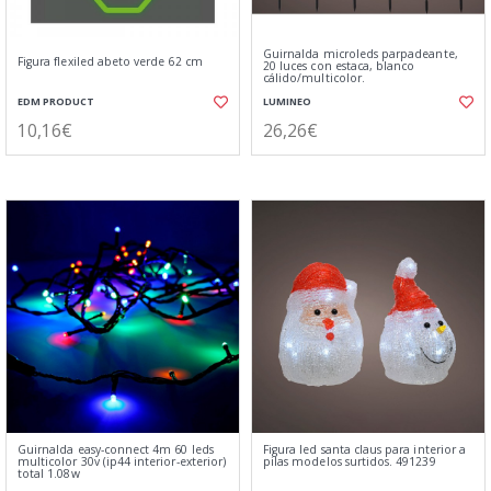
Guirnalda microleds parpadeante,
Figura flexiled abeto verde 62 cm
20 luces con estaca, blanco
cálido/multicolor.
EDM PRODUCT
LUMINEO
10,16€
26,26€
Guirnalda easy-connect 4m 60 leds
Figura led santa claus para interior a
multicolor 30v (ip44 interior-exterior)
pilas modelos surtidos. 491239
total 1.08w