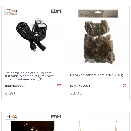
Prolongacion de cable 5m para
Bolsa con corteza para belén 250 g
guirnalda o cortina easy-connect
(interior-exterior) ip44 ,30v
EDM PRODUCT
EDM PRODUCT
2,69€
3,03€