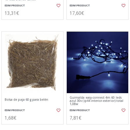
EDM PRODUCT
EDM PRODUCT
13,31€
17,60€
Guirnalda easy-connect 4m 60 leds
Bolsa de paja 60 g para belén
azul 30v (ip44 interior-exterior) total
1,08w
EDM PRODUCT
EDM PRODUCT
1,68€
7,81€