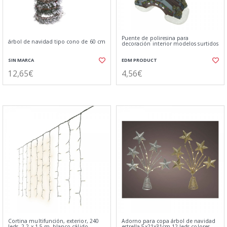
Puente de poliresina para
árbol de navidad tipo cono de 60 cm
decoración interior modelos surtidos
SIN MARCA
EDM PRODUCT
12,65€
4,56€
Cortina multifunción, exterior, 240
Adorno para copa árbol de navidad
leds, 2,2 x 1,5 m, blanco cálido
estrella 5x21x31cm 12 leds colores