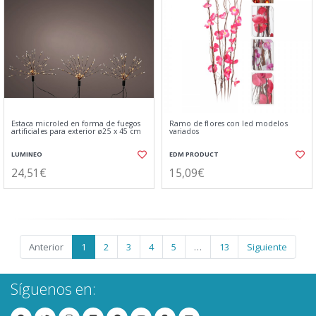
Estaca microled en forma de fuegos
Ramo de flores con led modelos
artificiales para exterior ø25 x 45 cm
variados
LUMINEO
EDM PRODUCT
24,51€
15,09€
Anterior
1
2
3
4
5
…
13
Siguiente
Síguenos en: