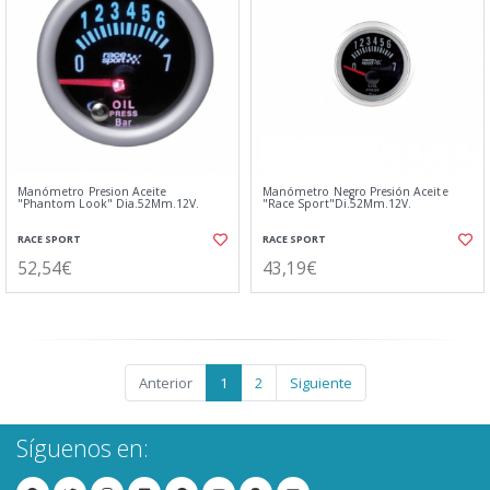
Manómetro Presion Aceite
Manómetro Negro Presión Aceite
"Phantom Look" Dia.52Mm.12V.
"Race Sport"Di.52Mm.12V.
RACE SPORT
RACE SPORT
52,54€
43,19€
Anterior
1
2
Siguiente
Síguenos en: