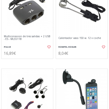
Multiconexion de tres salidas + 2 USB
Calentador vaso 150 w. 12 v coche
- ES - MLS511B
PULSE
ROMFEL HOGAR
16,89€
8,04€