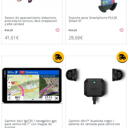
Sensor de aparcamiento delantero,
Soporte para Smartphone PULSE
anticolisión sonoro, fácil instalación
Smart VI
y alta calidad
PULSE
PULSE
41,61€
28,68€
Garmin dezl lgv720 / navegador gps
Garmin dēzl™ dualview negro /
para camiones 7" con mapas de
sistema de cámaras para camiones
europa