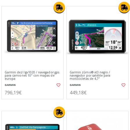
Garmin dezl lgv1020 / navegador gps
Garmin zūmo® xt3 negro /
para camiones 10" con mapas de
navegador por satélite para
europa
motocicletas de 4,7″
GARMIN
GARMIN
796,19€
449,18€