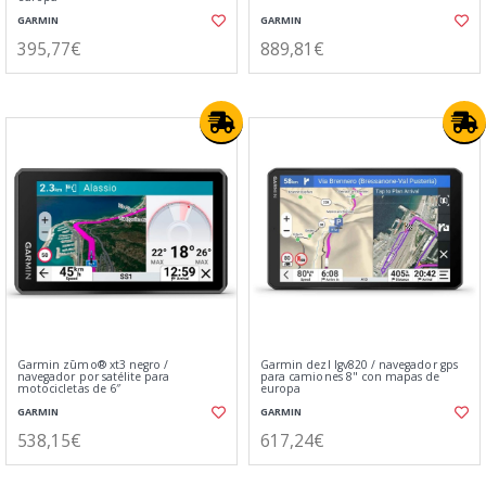
GARMIN
GARMIN
395,77€
889,81€
Garmin zūmo® xt3 negro /
Garmin dezl lgv820 / navegador gps
navegador por satélite para
para camiones 8" con mapas de
motocicletas de 6″
europa
GARMIN
GARMIN
538,15€
617,24€