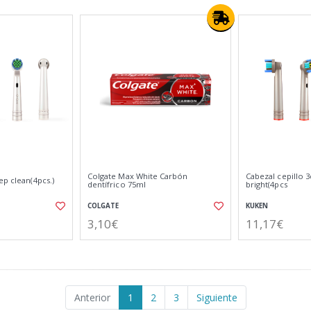
Colgate Max White Carbón
Cabezal cepillo 
ep clean(4pcs.)
dentífrico 75ml
bright(4pcs
COLGATE
KUKEN
3,10€
11,17€
Anterior
1
2
3
Siguiente