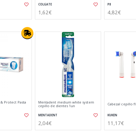
COLGATE
P8
1,62€
4,82€
& Protect Pasta
Mentadent medium white system
Cabezal cepillo fl
cepillo de dientes 1un
MENTADENT
KUKEN
2,04€
11,17€