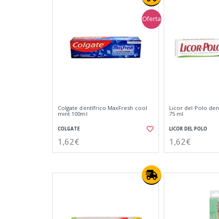
Oferta
Colgate dentífrico MaxFresh cool
Licor del Polo dent
mint 100ml
75 ml
COLGATE
LICOR DEL POLO
1,62€
1,62€