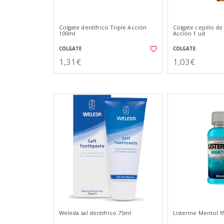
Colgate dentífrico Triple Acción
Colgate cepillo de
100ml
Acción 1 ud
COLGATE
COLGATE
1,31€
1,03€
Weleda sal dentifrico 75ml
Listerine Mentol 