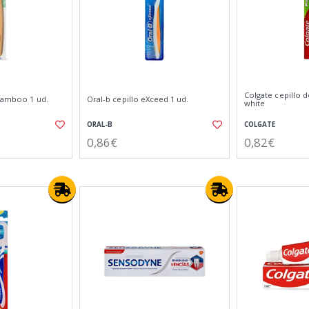
Colgate cepillo 
 bamboo 1 ud.
Oral-b cepillo eXceed 1 ud.
white
ORAL-B
COLGATE
0,86€
0,82€