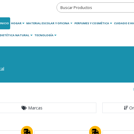
INICIO
HOGAR
MATERIAL ESCOLAR Y OFICINA
PERFUMES Y COSMÉTICA
CUIDADO E HI
DIETÉTICA NATURAL
TECNOLOGÍA
al
Marcas
Or