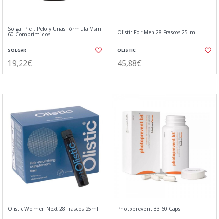
Solgar Piel, Pelo y Uñas Fórmula Msm
Olistic For Men 28 Frascos 25 ml
60 Comprimidos
SOLGAR
OLISTIC
19,22€
45,88€
Olistic Women Next 28 Frascos 25ml
Photoprevent B3 60 Caps