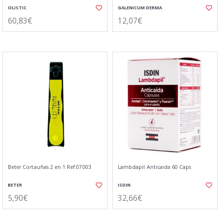
OLISTIC
GALENICUM DERMA
60,83€
12,07€
Beter Cortauñas 2 en 1 Ref 07003
Lambdapil Anticaida 60 Caps
BETER
ISDIN
5,90€
32,66€