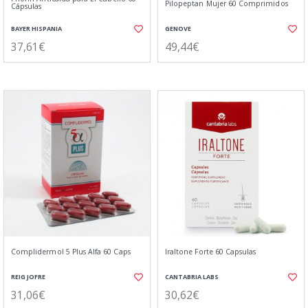
Pilopeptan Mujer 60 Comprimidos
Cápsulas
BAYER HISPANIA
GENOVE
37,61€
49,44€
Complidermol 5 Plus Alfa 60 Caps
Iraltone Forte 60 Capsulas
REIG JOFRE
CANTABRIA LABS
31,06€
30,62€