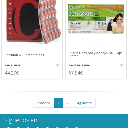
Priorin Densidad y Anclaje 2x60 Caps
Chelidon 60 Comprimidos
Promo
BAMA- GEVE
BAYER HISPANIA
44,27€
67,54€
Anterior
1
2
Siguiente
Síguenos en: