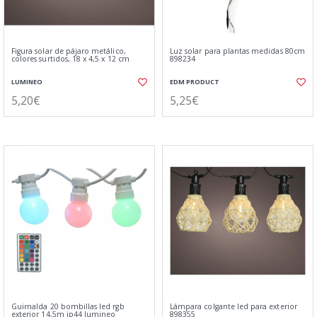
Figura solar de pájaro metálico,
Luz solar para plantas medidas 80cm
colores surtidos, 18 x 4,5 x 12 cm
898234
LUMINEO
EDM PRODUCT
5,20€
5,25€
Guirnalda 20 bombillas led rgb
Lámpara colgante led para exterior
exterior 14,5m ip44 lumineo
898355