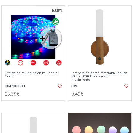
Kit flexiled multifuncion multicolor
Lámpara de pared recargable led 1w
12 m
60 lm 3.000 k con sensor
movimiento
EDM PRODUCT
EDM
25,39€
9,49€