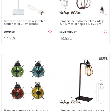
Lámpara led de mesa regarcable
Lámpara de techo metalica vintage
nterior color 27 cm blanco
e27 60w color negro ø10 x 22 cm
LUMINEO
EDM PRODUCT
14,82€
48,55€
Figura solar metálica con forma de
Lámpara de mesa vintage metalica