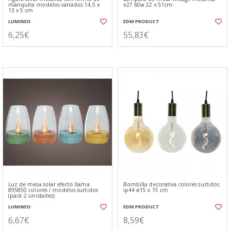
mariquita modelos variados 14,5 x
e27 60w 22 x 51cm
13 x 5 cm
LUMINEO
EDM PRODUCT
6,25€
55,83€
Luz de mesa solar efecto llama
Bombilla decorativa colores surtidos
895850 colores / modelos surtidos
ip44 ø15 x 15 cm
(pack 2 unidades)
LUMINEO
EDM PRODUCT
6,67€
8,59€