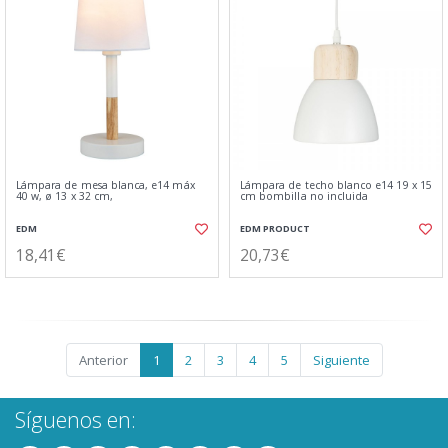
Lámpara de mesa blanca, e14 máx
Lámpara de techo blanco e14 19 x 15
40 w, ø 13 x 32 cm,
cm bombilla no incluida
EDM
EDM PRODUCT
18,41€
20,73€
Anterior
1
2
3
4
5
Siguiente
Síguenos en: